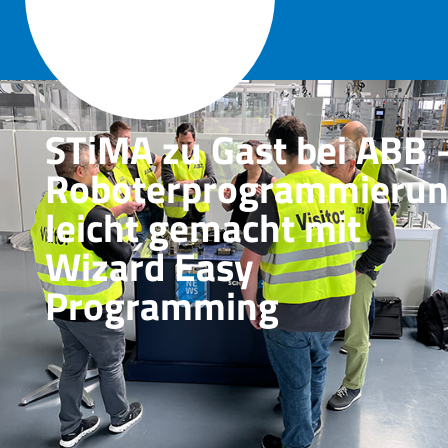

STiMA zu Gast bei ABB 
Roboterprogrammieru
leicht gemacht mit
Wizard Easy
Programming