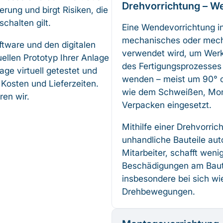
Drehvorrichtung – W
erung und birgt Risiken, die
chalten gilt.
Eine Wendevorrichtung in 
mechanisches oder mecha
ftware und den digitalen
verwendet wird, um Wer
uellen Prototyp Ihrer Anlage
des Fertigungsprozesses 
age virtuell getestet und
wenden – meist um 90° od
 Kosten und Lieferzeiten.
wie dem Schweißen, Mont
ren wir.
Verpacken eingesetzt.
Mithilfe einer Drehvorri
unhandliche Bauteile aut
Mitarbeiter, schafft weni
Beschädigungen am Baute
insbesondere bei sich w
Drehbewegungen.