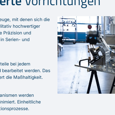
erte
Vorrichtungen
euge, mit denen sich die
litativ hochwertiger
he Präzision und
 in Serien- und
teile bei jedem
nd bearbeitet werden. Das
rt die Maßhaltigkeit.
hanismen werden
miert. Einheitliche
tionsprozesse.